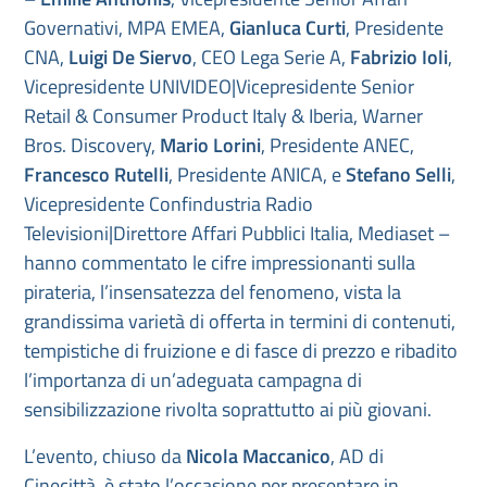
Governativi, MPA EMEA,
Gianluca Curti
, Presidente
CNA,
Luigi De Siervo
, CEO Lega Serie A,
Fabrizio Ioli
,
Vicepresidente UNIVIDEO|Vicepresidente Senior
Retail & Consumer Product Italy & Iberia, Warner
Bros. Discovery,
Mario Lorini
, Presidente ANEC,
Francesco Rutelli
, Presidente ANICA, e
Stefano Selli
,
Vicepresidente Confindustria Radio
Televisioni|Direttore Affari Pubblici Italia, Mediaset –
hanno commentato le cifre impressionanti sulla
pirateria, l’insensatezza del fenomeno, vista la
grandissima varietà di offerta in termini di contenuti,
tempistiche di fruizione e di fasce di prezzo e ribadito
l’importanza di un’adeguata campagna di
sensibilizzazione rivolta soprattutto ai più giovani.
L’evento, chiuso da
Nicola Maccanico
, AD di
Cinecittà, è stato l’occasione per presentare in