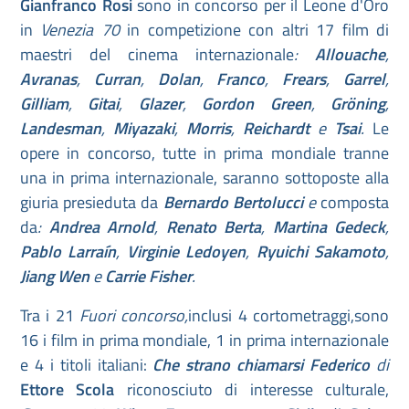
Gianfranco Rosi
sono in concorso per il Leone d'Oro
in
Venezia 70
in competizione con altri 17 film di
maestri del cinema internazionale
:
Allouache
,
Avranas
,
Curran
,
Dolan
,
Franco
,
Frears
,
Garrel
,
Gilliam
,
Gitai
,
Glazer
,
Gordon Green
,
Gröning
,
Landesman
,
Miyazaki
,
Morris
,
Reichardt
e
Tsai
.
Le
opere in concorso, tutte in prima mondiale tranne
una in prima internazionale, saranno sottoposte alla
giuria presieduta da
Bernardo Bertolucci
e
composta
da
:
Andrea Arnold
,
Renato Berta
,
Martina Gedeck
,
Pablo Larraín
,
Virginie Ledoyen
,
Ryuichi Sakamoto
,
Jiang Wen
e
Carrie Fisher
.
Tra i 21
Fuori concorso,
inclusi 4 cortometraggi,sono
16 i film in prima mondiale, 1 in prima internazionale
e 4 i titoli italiani:
Che strano chiamarsi Federico
di
Ettore Scola
riconosciuto di interesse culturale,