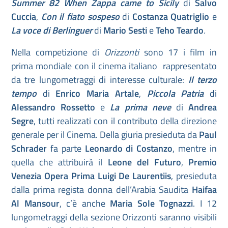
Summer 82 When Zappa came to Sicily
di
Salvo
Cuccia
,
Con il fiato sospeso
di
Costanza Quatriglio
e
La voce di Berlinguer
di
Mario Sesti
e
Teho Teardo
.
Nella competizione di
Orizzonti
sono 17 i film in
prima mondiale con il cinema italiano rappresentato
da tre lungometraggi di interesse culturale:
Il terzo
tempo
di
Enrico Maria Artale
,
Piccola Patria
di
Alessandro Rossetto
e
La prima neve
di
Andrea
Segre
, tutti realizzati con il contributo della direzione
generale per il Cinema. Della giuria presieduta da
Paul
Schrader
fa parte
Leonardo di Costanzo
, mentre in
quella che attribuirà il
Leone del Futuro
,
Premio
Venezia Opera Prima Luigi De Laurentiis
, presieduta
dalla prima regista donna dell’Arabia Saudita
Haifaa
Al Mansour
, c’è anche
Maria Sole Tognazzi
. I 12
lungometraggi della sezione Orizzonti saranno visibili