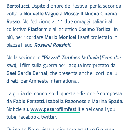
Bertolucci
. Ospite d'onore del festival per la seconda
volta la
Nouvelle Vague a Mosca: Il Nuovo Cinema
Russo
. Nell'edizione 2011 due omaggi italiani: al
collettivo
Flatform
e all'eclettico
Cosimo Terlizzi
. In
più, per ricordare
Mario Monicelli
sarà proiettato in
piazza il suo
Rossini! Rossini!
.
Nella sezione in
"Piazza"
Tambien la lluvia
(
Even the
rain
), il film sulla guerra per l'acqua interpretato da
Gael Garcìa Bernal
, che presenta anche i corti da lui
diretti per Amnesty International.
La giuria del concorso di questa edizione è composta
da
Fabio Ferzetti
,
Isabella Ragonese
e
Marina Spada
.
Notizie su:
www.pesarofilmfest.it
e nei canali you
tube, facebook, twitter.
Qui sotto l'intervista al direttore artistico
Giovanni