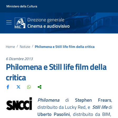
Ministero della Cultura
Direzione generale
Cinema e audiovisivo
Home
/
Notizie
/
Philomena e Still life film della critica
6 Dicembre 2013
Philomena e Still life film della
critica
Philomena
di
Stephen Frears
,
distribuito da Lucky Red, e
Still life
di
Uberto Pasolini
, distribuito da BIM,