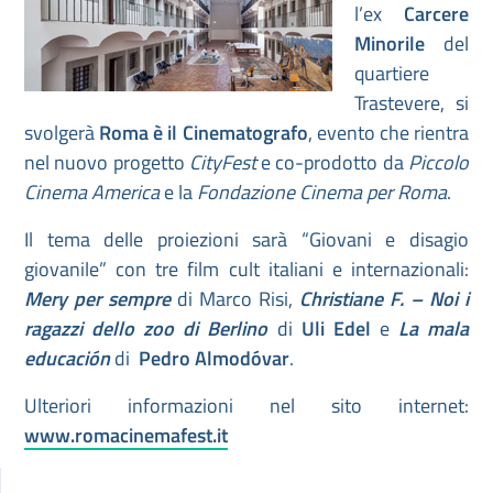
l’ex
Carcere
Minorile
del
quartiere
Trastevere, si
svolgerà
Roma è il Cinematografo
, evento che rientra
nel nuovo progetto
CityFest
e co-prodotto da
Piccolo
Cinema America
e la
Fondazione Cinema
per Roma
.
Il tema delle proiezioni sarà “Giovani e disagio
giovanile” con tre film cult italiani e internazionali:
Mery per sempre
di Marco Risi,
Christiane F. – Noi i
ragazzi dello zoo di Berlino
di
Uli Edel
e
La mala
educación
di
Pedro Almodóvar
.
Ulteriori informazioni nel sito internet:
www.romacinemafest.it