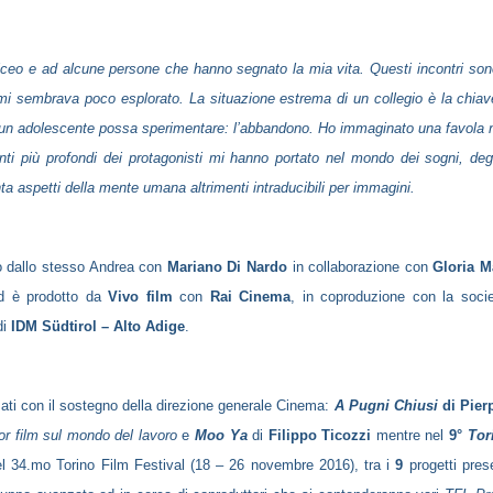
 liceo e ad alcune persone che hanno segnato la mia vita. Questi incontri sono
 mi sembrava poco esplorato. La situazione estrema di un collegio è la chia
he un adolescente possa sperimentare: l’abbandono. Ho immaginato una favola 
nti più profondi dei protagonisti mi hanno portato nel mondo dei sogni, degl
ta aspetti della mente umana altrimenti intraducibili per immagini.
tto dallo stesso Andrea con
Mariano Di Nardo
in collaborazione con
Gloria M
 è prodotto da
Vivo film
con
Rai Cinema
, in coproduzione con la soci
di
IDM Südtirol – Alto Adige
.
ati con il sostegno della direzione generale Cinema:
A Pugni Chiusi
di Pier
or film sul mondo del lavoro
e
Moo Ya
di
Filippo Ticozzi
mentre nel
9°
Tor
 34.mo Torino Film Festival (18 – 26 novembre 2016), tra i
9
progetti prese