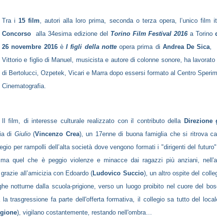
Tra i
15 film
, autori alla loro prima, seconda o terza opera, l’unico film it
Concorso
alla 34esima edizione del
Torino Film Festival 2016
a Torino
26 novembre 2016
è
I figli della notte
opera prima di
Andrea De Sica
, 
Vittorio e figlio di Manuel, musicista e autore di colonne sonore, ha lavorato 
di Bertolucci, Ozpetek, Vicari e Marra dopo essersi formato al Centro Sperim
Cinematografia.
Il film, di interesse culturale realizzato con il contributo della
Direzione 
ria di
Giulio
(
Vincenzo Crea
), un 17enne di buona famiglia che si ritrova ca
llegio per rampolli dell’alta società dove vengono formati i "dirigenti del futuro"
 ma quel che è peggio violenze e minacce dai ragazzi più anziani, nell'a
 grazie all’amicizia con Edoardo (
Ludovico Succio
), un altro ospite del colle
ughe notturne dalla scuola-prigione, verso un luogo proibito nel cuore del bo
 la trasgressione fa parte dell'offerta formativa, il collegio sa tutto del local
ngione
), vigilano costantemente, restando nell'ombra…