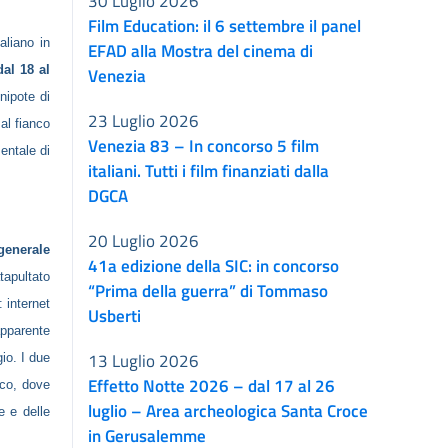
30 Luglio 2026
Film Education: il 6 settembre il panel
aliano in
EFAD alla Mostra del cinema di
dal 18 al
Venezia
nipote di
23 Luglio 2026
al fianco
Venezia 83 – In concorso 5 film
entale di
italiani. Tutti i film finanziati dalla
DGCA
20 Luglio 2026
generale
41a edizione della SIC: in concorso
tapultato
“Prima della guerra” di Tommaso
: internet
Usberti
pparente
13 Luglio 2026
gio. I due
Effetto Notte 2026 – dal 17 al 26
sco, dove
luglio – Area archeologica Santa Croce
e e delle
in Gerusalemme