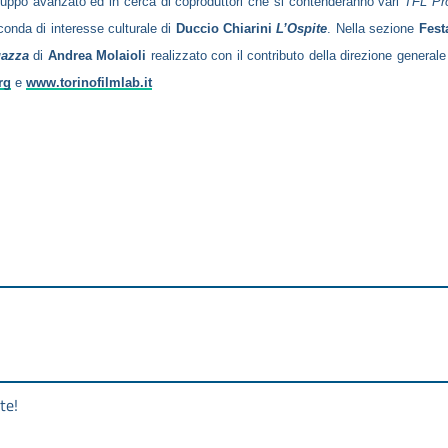
luppo avanzato ed in cerca di coproduttori che si contenderanno vari
TFL Pr
onda di interesse culturale di
Duccio Chiarini
L’Ospite
. Nella sezione
Fest
gazza
di
Andrea Molaioli
realizzato con il contributo della direzione general
rg
e
www.torinofilmlab.it
te!