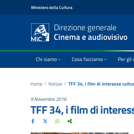
Ministero della Cultura
Direzione generale
Cinema e audiovisivo
Chi siamo
Cosa facciamo
Per gli 
Home
/
Notizie
/
TFF 34, i film di interesse cultu
9 Novembre 2016
TFF 34, i film di interes