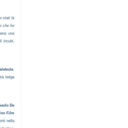
 stati la
ve che ho
nera: una
i incubi,
alatesta
.
età belga
paolo De
ino Film
nti nella