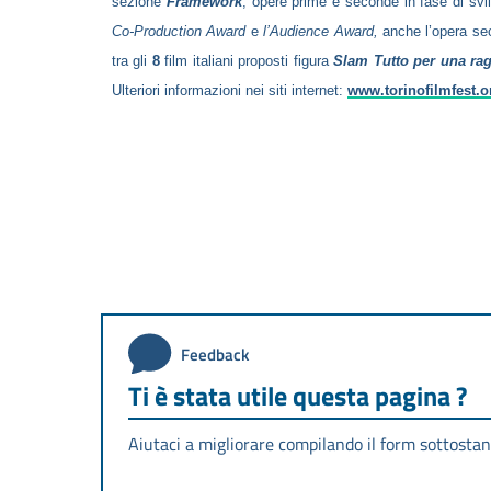
sezione
Framework
, opere prime e seconde in fase di svi
Co-Production Award
e
l’Audience Award,
anche l’opera sec
tra gli
8
film italiani proposti figura
Slam Tutto per una ra
Ulteriori informazioni nei siti internet:
www.torinofilmfest.o
Feedback
Ti è stata utile questa pagina ?
Aiutaci a migliorare compilando il form sottostan