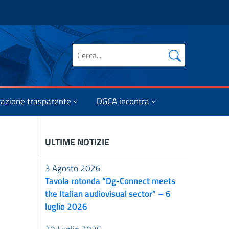
Cerca nel sito
azione trasparente
DGCA incontra
ULTIME NOTIZIE
3 Agosto 2026
Tavola rotonda “Dg-Connect meets
the Italian audiovisual sector” – 6
luglio 2026