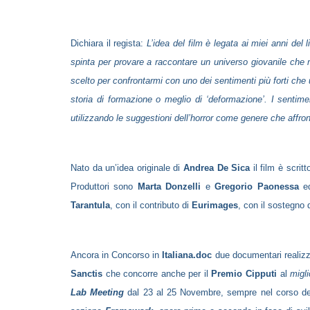
Dichiara il regista:
L’idea del film è legata ai miei anni del
spinta per provare a raccontare un universo giovanile che
scelto per confrontarmi con uno dei sentimenti più forti c
storia di formazione o meglio di ‘deformazione’. I sentime
utilizzando le suggestioni dell’horror come genere che affron
Nato da un’idea originale di
Andrea De Sica
il film è scri
Produttori sono
Marta Donzelli
e
Gregorio Paonessa
ed
Tarantula
, con il contributo di
Eurimages
, con il sostegno 
Ancora in Concorso in
Italiana.doc
due documentari realizz
Sanctis
che concorre anche per il
Premio Cipputi
al
migli
Lab Meeting
dal 23 al 25 Novembre, sempre nel corso del