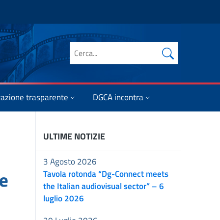
Cerca nel sito
azione trasparente
DGCA incontra
ULTIME NOTIZIE
3 Agosto 2026
 e
Tavola rotonda “Dg-Connect meets
the Italian audiovisual sector” – 6
luglio 2026