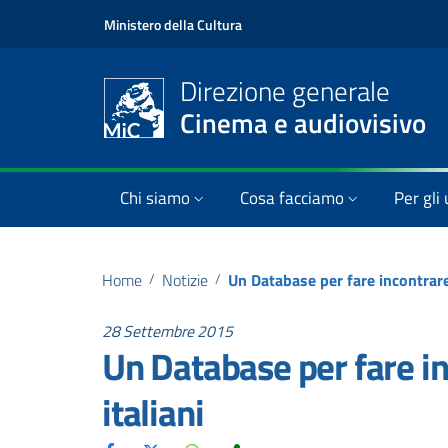
Ministero della Cultura
Direzione generale
Cinema e audiovisivo
Chi siamo
Cosa facciamo
Per gli 
Home
/
Notizie
/
28 Settembre 2015
Un Database per fare in
italiani