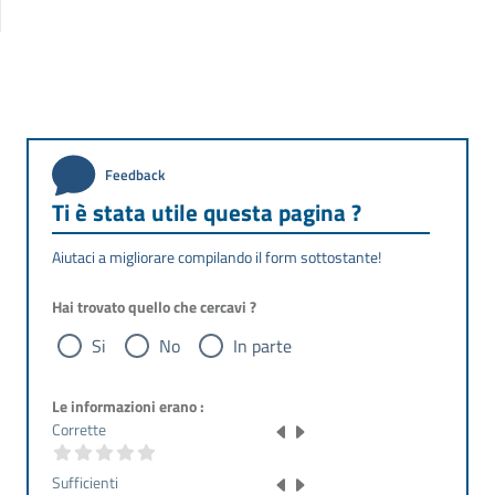
Feedback
Ti è stata utile questa pagina ?
Aiutaci a migliorare compilando il form sottostante!
Hai trovato quello che cercavi ?
Si
No
In parte
Le informazioni erano :
Corrette
Sufficienti