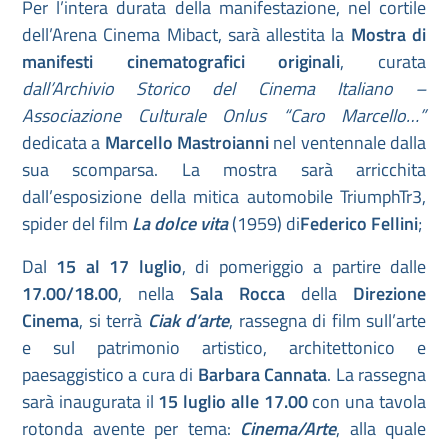
Per l’intera durata della manifestazione, nel cortile
dell’Arena Cinema Mibact, sarà allestita la
Mostra di
manifesti cinematografici originali
, curata
dall’Archivio Storico del Cinema Italiano –
Associazione Culturale Onlus “Caro Marcello…”
dedicata a
Marcello Mastroianni
nel ventennale dalla
sua scomparsa. La mostra sarà arricchita
dall’esposizione della mitica automobile TriumphTr3,
spider del film
La dolce vita
(1959) di
Federico Fellini
;
Dal
15 al 17 luglio
, di pomeriggio a partire dalle
17.00/18.00
, nella
Sala Rocca
della
Direzione
Cinema
, si terrà
Ciak d’arte
, rassegna di film sull’arte
e sul patrimonio artistico, architettonico e
paesaggistico a cura di
Barbara Cannata
. La rassegna
sarà inaugurata il
15 luglio alle 17.00
con una tavola
rotonda avente per tema:
Cinema/Arte
, alla quale