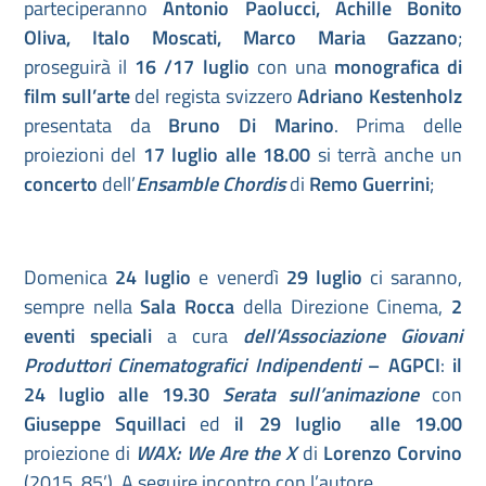
parteciperanno
Antonio Paolucci, Achille Bonito
Oliva, Italo Moscati, Marco Maria Gazzano
;
proseguirà il
16 /17 luglio
con una
monografica di
film sull’arte
del regista svizzero
Adriano Kestenholz
presentata da
Bruno Di Marino
. Prima delle
proiezioni del
17 luglio
alle 18.00
si terrà anche un
concerto
dell’
Ensamble Chordis
di
Remo Guerrini
;
Domenica
24 luglio
e venerdì
29 luglio
ci saranno,
sempre nella
Sala Rocca
della Direzione Cinema,
2
eventi speciali
a cura
dell’Associazione Giovani
Produttori Cinematografici Indipendenti
– AGPCI
:
il
24 luglio alle 19.30
Serata sull’animazione
con
Giuseppe Squillaci
ed
il 29 luglio alle 19.00
proiezione di
WAX: We Are the X
di
Lorenzo Corvino
(2015, 85’). A seguire incontro con l’autore.