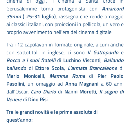
cinema di oggi”, il cinema a Santa Croce in
Gerusalemme torna protagonista con
Amarcord
35mm
( 25-31 luglio)
, rassegna che rende omaggio
ai classici italiani, con proiezioni in pellicola, un vero e
proprio avvenimento nell’era del cinema digitale.
Tra i 12 capolavori in formato originale, alcuni anche
con sottotitoli in inglese, ci sono
Il Gattopardo
e
Rocco e i suoi fratelli
di
Luchino Visconti
,
Ballando
ballando
di
Ettore Scola
,
L’armata Brancaleone
di
Mario Monicelli
,
Mamma Roma
di
Pier Paolo
Pasolini
, un omaggio ad
Anna Magnani
a 60 anni
dall’Oscar,
Caro Diario
di
Nanni Moretti
,
Il segno di
Venere
di
Dino Risi
.
Tre le grandi novità e le prime assolute di
quest'anno: