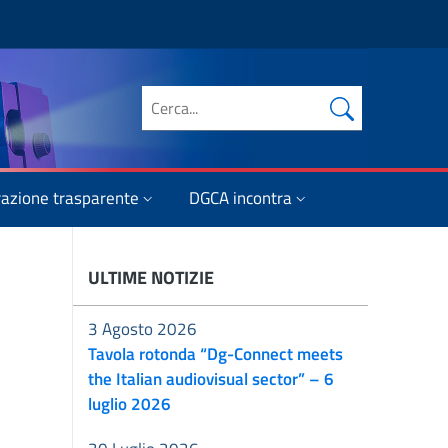
Cerca nel sito
azione trasparente
DGCA incontra
ULTIME NOTIZIE
3 Agosto 2026
Tavola rotonda “Dg-Connect meets
the Italian audiovisual sector” – 6
luglio 2026