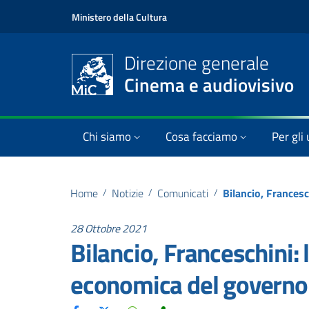
Ministero della Cultura
Direzione generale
Cinema e audiovisivo
Chi siamo
Cosa facciamo
Per gli 
Home
/
Notizie
/
Comunicati
/
28 Ottobre 2021
Bilancio, Franceschini: l
economica del governo