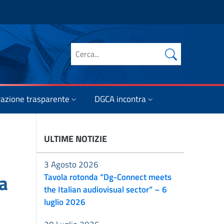
Cerca nel sito
azione trasparente
DGCA incontra
ULTIME NOTIZIE
3 Agosto 2026
ca
Tavola rotonda “Dg-Connect meets
the Italian audiovisual sector” – 6
luglio 2026