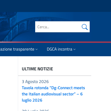
Cerca nel sito
azione trasparente
DGCA incontra
ULTIME NOTIZIE
3 Agosto 2026
Tavola rotonda “Dg-Connect meets
the Italian audiovisual sector” – 6
luglio 2026