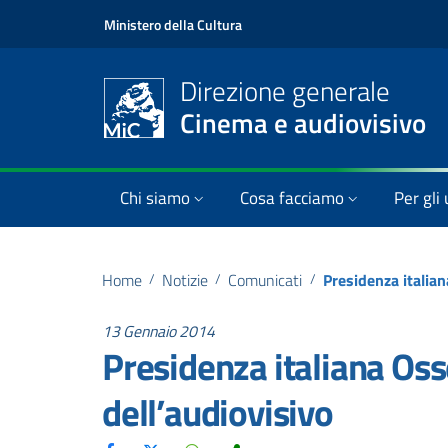
Ministero della Cultura
Direzione generale
Cinema e audiovisivo
Chi siamo
Cosa facciamo
Per gli 
Home
/
Notizie
/
Comunicati
/
Presidenza italia
13 Gennaio 2014
Presidenza italiana Os
dell’audiovisivo