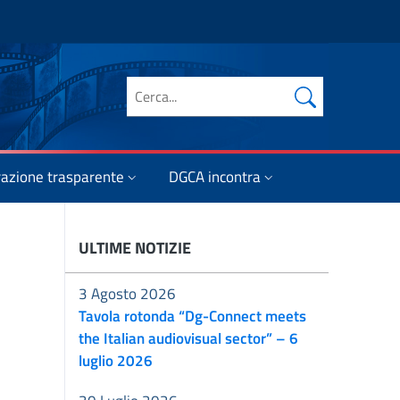
Cerca nel sito
azione trasparente
DGCA incontra
ULTIME NOTIZIE
3 Agosto 2026
Tavola rotonda “Dg-Connect meets
the Italian audiovisual sector” – 6
luglio 2026