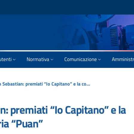
utenti
Normativa
Comunicazione
Amministr
Festival di San Sebastian: premiati “Io Capitano” e la coproduzione minoritaria “Puan”
n: premiati “Io Capitano” e la
ria “Puan”