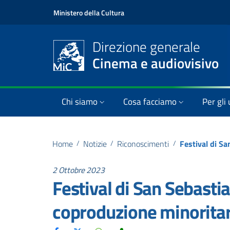
Ministero della Cultura
Direzione generale
Cinema e audiovisivo
Chi siamo
Cosa facciamo
Per gli 
Home
/
Notizie
/
Riconoscimenti
/
2 Ottobre 2023
Festival di San Sebastia
coproduzione minorita