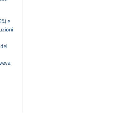
6%) e
zioni
 del
aveva