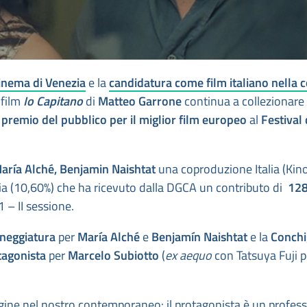
Cinema di Venezia
e la
candidatura come film italiano nella 
l film
Io Capitano
di
Matteo Garrone
continua a collezionare
l
premio del pubblico per il miglior film europeo
al
Festival 
aría Alché, Benjamin Naishtat
una coproduzione Italia (Kin
via (10,60%) che ha ricevuto dalla DGCA un contributo di
128
 – II sessione.
eneggiatura
per
María Alché
e
Benjamín Naishtat
e la
Conchi
tagonista
per
Marcelo Subiotto
(
ex aequo
con Tatsuya Fuji p
agine nel nostro contemporaneo: il protagonista è un profes