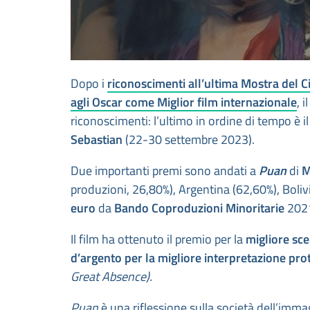
Dopo i
riconoscimenti all’ultima Mostra del 
agli Oscar come Miglior film internazionale
, i
riconoscimenti: l’ultimo in ordine di tempo è i
Sebastian
(22-30 settembre 2023).
Due importanti premi sono andati a
Puan
di
M
produzioni, 26,80%), Argentina (62,60%), Boli
euro
da
Bando Coproduzioni Minoritarie
2021
Il film ha ottenuto il premio per la
migliore sc
d’argento per la migliore interpretazione pro
Great Absence).
Puan
è una riflessione sulla società dell’imm