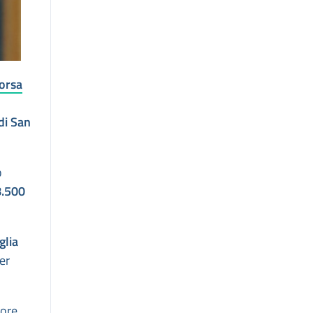
corsa
di San
o
.500
glia
er
sore