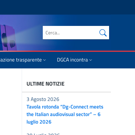
Cerca nel sito
azione trasparente
DGCA incontra
ULTIME NOTIZIE
3 Agosto 2026
Tavola rotonda “Dg-Connect meets
the Italian audiovisual sector” – 6
luglio 2026