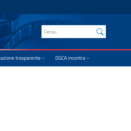
Cerca nel sito
azione trasparente
DGCA incontra