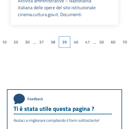
Attività amministrative – Nazionalità
italiana delle opere del sito istituzionale
cinema.cultura.gov.it. Documenti
...
...
10
20
30
37
38
39
40
41
50
60
70
Feedback
Ti è stata utile questa pagina ?
Aiutaci a migliorare compilando il form sottostante!