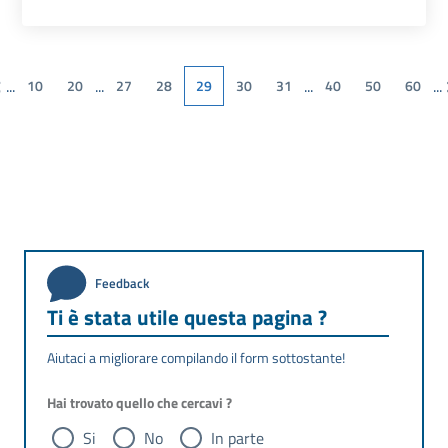
‹
...
...
...
...
10
20
27
28
29
30
31
40
50
60
Feedback
Ti è stata utile questa pagina ?
Aiutaci a migliorare compilando il form sottostante!
Hai trovato quello che cercavi ?
Si
No
In parte