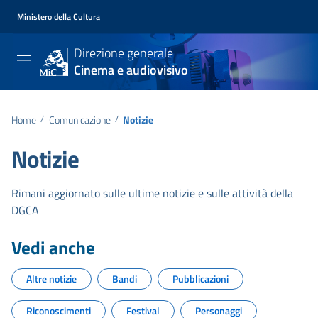
Ministero della Cultura
Direzione generale
Cinema e audiovisivo
Home
/
Comunicazione
/
Notizie
Notizie
Rimani aggiornato sulle ultime notizie e sulle attività della
DGCA
Vedi anche
Altre notizie
Bandi
Pubblicazioni
Riconoscimenti
Festival
Personaggi