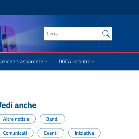
Cerca nel sito
azione trasparente
DGCA incontra
Vedi anche
Altre notizie
Bandi
Comunicati
Eventi
Iniziative