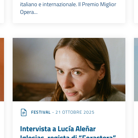
italiano e internazionale. Il Premio Miglior
Opera...
FESTIVAL
- 21 OTTOBRE 2025
Intervista a Lucía Aleñar
Iglesias, regista di “Forastera”