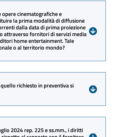
, che del D.I. MiC e MEF 10 luglio 2024 rep.
elle more della distribuzione
lle opere cinematografiche e
iconoscimento del credito definitivo da
ituire la prima modalità di diffusione
orrenti dalla data di prima proiezione
tazione.
o attraverso fornitori di servizi media
 editori home entertainment. Tale
ionale o al territorio mondo?
 vigente in materia di destinazione
odalità di uscita in sala cinematografica
quello richiesto in preventiva si
 al territorio italiano.
vo autorizzato in sede preventiva e viene
redito richiesto dal singolo produttore
glio 2024 rep. 225 e ss.mm., i diritti
compagine produttiva. Si fa presente che
rispetto al rapporto con il fornitore