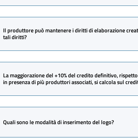
Le spese di istruttoria sono riferite a ciascuna domanda pr
produttore che richiede il credito d’imposta, non sono dovu
Il produttore può mantenere i diritti di elaborazione crea
con importo di credito pari a zero.
tali diritti?
No. Conservando la titolarità di tali diritti deve mantenerne 
sfruttamento dei diritti di elaborazione creativa.
La maggiorazione del +10% del credito definitivo, rispetto
in presenza di più produttori associati, si calcola sul cred
Sì. Si considera il credito totale dell’opera autorizzato a prev
maggiorazione del +10%. In presenza di più produttori associa
Quali sono le modalità di inserimento del logo?
ciascuno di essi autorizzati a preventivo e su tale importo 
del +10%.