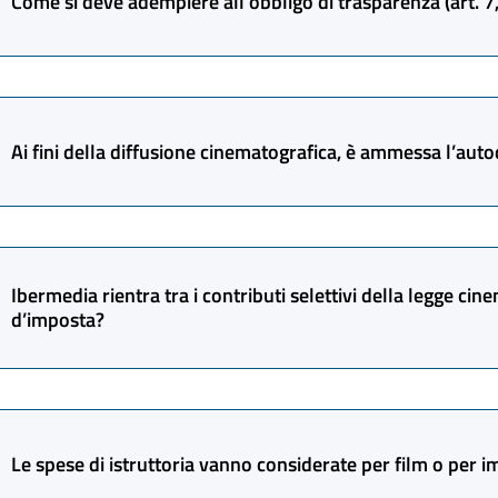
Come si deve adempiere all’obbligo di trasparenza (art. 7, 
L’uso dell’IA non è vietato: è solo garantito il diritto degli aut
performance per addestrare sistemi IA.
È sufficiente inserire nei contratti con SMAV e distributori u
fornire dati sulla fruizione dell’opera.
Ai fini della diffusione cinematografica, è ammessa l’auto
Il produttore non risponde per inadempienze dei terzi, purché 
Sì, ma solo se il produttore esercita anche attività di distri
Ibermedia rientra tra i contributi selettivi della legge cine
d’imposta?
Sì. Ibermedia rientra tra i “progetti speciali selettivi dedicat
contributi selettivi e rientra nell’art. 27 della L. 220/2016.
Le spese di istruttoria vanno considerate per film o per 