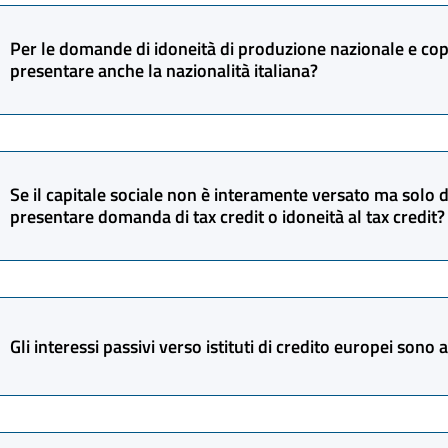
Per le domande di idoneità di produzione nazionale e co
presentare anche la nazionalità italiana?
Sì, la domanda di nazionalità deve essere presentata preced
Se il capitale sociale non è interamente versato ma solo d
Il D.I. 10/07/2024 n. 225 e ss.mm. non prevede la domanda d
presentare domanda di tax credit o idoneità al tax credit?
né per la produzione di opere esecutive straniere.
No, il capitale sociale deve già essere interamente versato 
pena dell’inammissibilità della stessa ai sensi dell’art. 2 c
Gli interessi passivi verso istituti di credito europei son
e ss.mm. tax credit produzione.
Sì. Gli interessi passivi verso istituti di credito europei auto