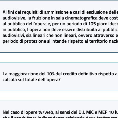
Sì. Sia ai sensi del previgente D.I. 4 febbraio 2021 e ss.mm.
225, è possibile presentare istanza definitiva di tax credit n
Ai fini dei requisiti di ammissione e casi di esclusione de
cinematografica nelle sale nazionali, fermo restando che il r
audiovisive, la fruizione in sala cinematografica deve cost
al pubblico dell’opera e, per un periodo di 105 giorni dec
parte della DGCA avverrà solo successivamente a tale circui
in pubblico, l’opera non deve essere distribuita al pubblic
audiovisivi, sia lineari che non lineari, ovvero attraverso
periodo di protezione si intende rispetto al territorio naz
Sia il d.m. 14 luglio 2017 e ss.mm.ii. che quello attualmente
cinematografica non contengono alcuna indicazione circa le m
La maggiorazione del 10% del credito definitivo rispetto a 
che devono essere adottate all’estero e si riferiscono pertanto
calcola sul totale dell’opera?
Sì. La maggiorazione del 10% si applica al credito complessi
calcolata su tale importo. Non rileva, pertanto, l’entità del c
Nel caso di opere tv/web, ai sensi del D.I. MiC e MEF 10 lu
associato, bensì la somma del credito richiesto dall’intera 
che il produttore indipendente originario deve trattenere, 