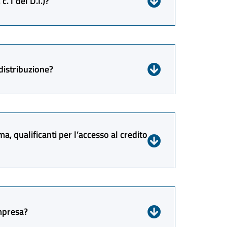
c.1 del D.I.)?
ori a non far utilizzare le loro specifiche
na clausola che obblighi questi ultimi a
distribuzione?
la clausola sia inserita.
buzione e possiede il codice Ateco 59.13.
ma, qualificanti per l’accesso al credito
i alle coproduzioni” e quindi fa parte dei
impresa?