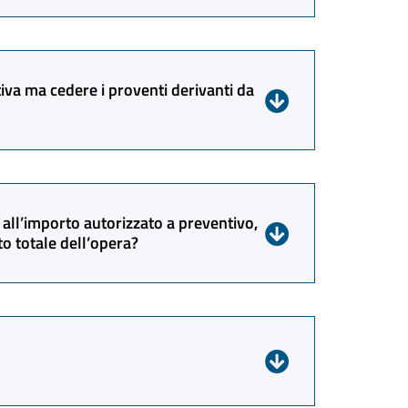
esentata e sono dovute da ciascun
te solo in caso di presentazione di domanda
tiva ma cedere i proventi derivanti da
anche i proventi derivanti dallo
 all’importo autorizzato a preventivo,
ito totale dell’opera?
entivo e su tale importo si calcola la
ti, rileva pertanto la somma dei crediti di
complessivo si determina la maggiorazione