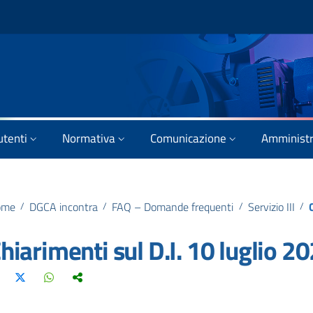
utenti
Normativa
Comunicazione
Amministr
ome
/
DGCA incontra
/
FAQ – Domande frequenti
/
Servizio III
/
hiarimenti sul D.I. 10 luglio 2