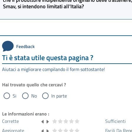
Smav, si intendono limitati all’Italia?
qualora un produttore associato abbia presentato domanda a 
definitiva, sarà richiesto il pagamento delle spese di istrutto
riferimento.
Sì, devono intendersi limitati all’Italia.
Feedback
Ti è stata utile questa pagina ?
Aiutaci a migliorare compilando il form sottostante!
Hai trovato quello che cercavi ?
Si
No
In parte
Le informazioni erano :
Corrette
Sufficienti
Aggiornate
Facili Da Rep